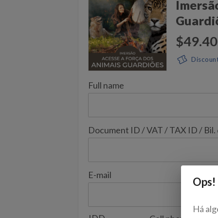
Imersã
Guardi
$49.40
Discoun
Full name
Document ID / VAT / TAX ID / Bil.
E-mail
Ops!
Há alg