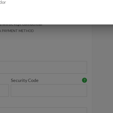
dor
 will be kept confidential
 A PAYMENT METHOD
Security Code
?