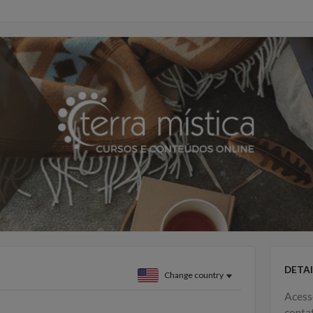
DETAI
Change country
Acess
conta