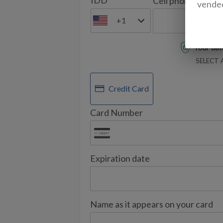
IDD
Cell phone
vende
+1
Your data
SELECT
Credit Card
Card Number
Expiration date
Name as it appears on your card