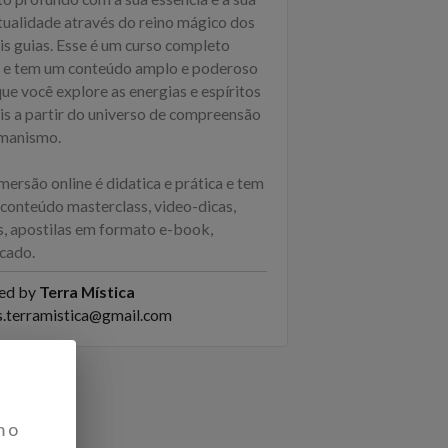
itualidade através do reino mágico dos
is guias. Esse é um curso completo
e e tem um conteúdo amplo e poderoso
ue você explore as energias e espíritos
is a partir do universo de compreensão
manismo.
mersão online é didatica e prática e tem
conteúdo masterclass, video-dicas,
s, apostilas em formato e-book,
icado.
ed by
Terra Mística
s.terramistica@gmail.com
m o