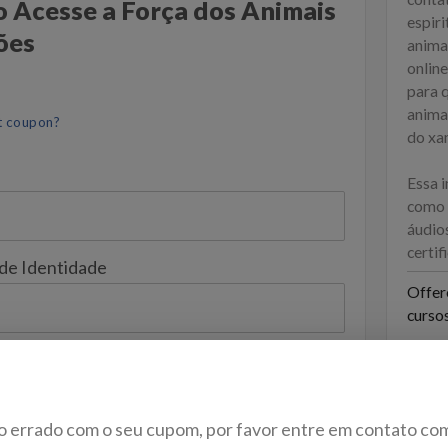
o Acesse a Força dos Animais
espir
ões
anima
onlin
para q
anima
t coupon?
do xa
Essa i
como 
áudio
certif
 de Identidade
Offer
curso
o errado com o seu cupom, por favor entre em contato co