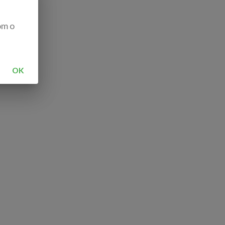
om o
OK