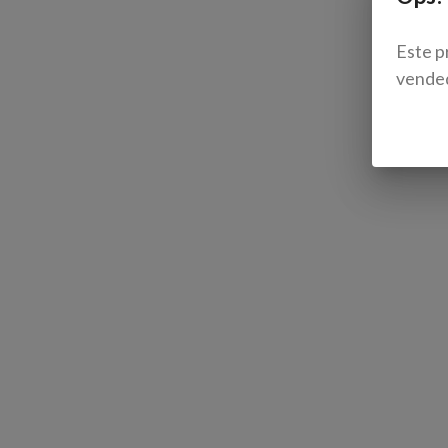
Este p
vende