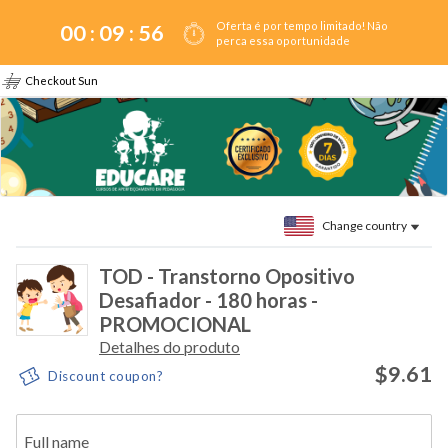
Oferta é por tempo limitado! Não
00 :
09
:
56
perca essa oportunidade
Checkout Sun
Change country
TOD - Transtorno Opositivo
Desafiador - 180 horas -
PROMOCIONAL
Detalhes do produto
$9.61
Discount coupon?
Full name