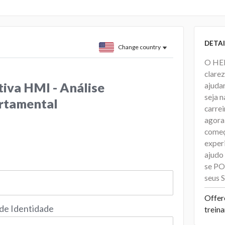
DETAI
Change country
O HEL
clarez
iva HMI - Análise
ajudar
seja n
tamental
carrei
agora
começ
exper
ajudo
se PO
seus
Offer
 de Identidade
trein