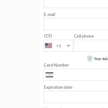
E-mail
IDD
Cell phone
+1
Your data
Card Number
Expiration date