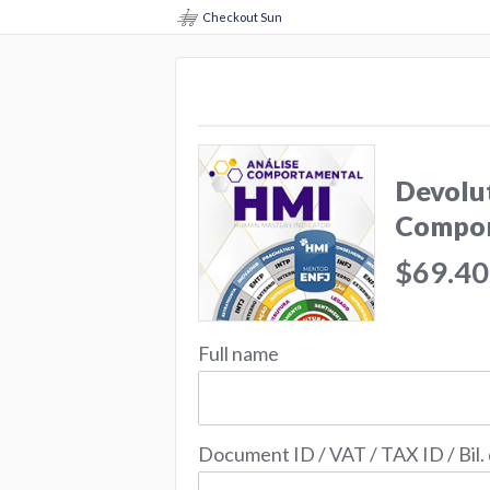
Checkout Sun
Devolut
Compor
$69.40
Full name
Document ID / VAT / TAX ID / Bil.