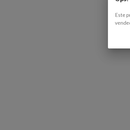
Este p
vende