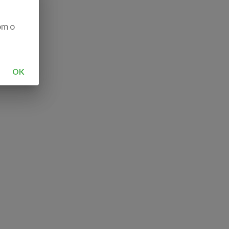
om o
OK