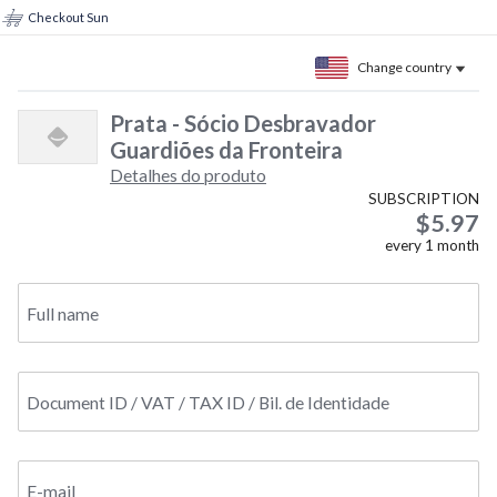
Checkout Sun
Change country
Prata - Sócio Desbravador
Guardiões da Fronteira
Detalhes do produto
SUBSCRIPTION
$5.97
every
1
month
Full name
Document ID / VAT / TAX ID / Bil. de Identidade
E-mail