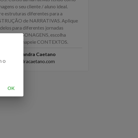
agens o seu cliente / aluno ideal.
e estruturas diferentes para a
TRUÇÃO de NARRATIVAS. Aplique
delos para diferentes jornadas
nvolva PERSONAGENS, escolha
ÉTIPOS, mapeie CONTEXTOS.
ed by
Alexandra Caetano
m o
to@alexandracaetano.com
OK