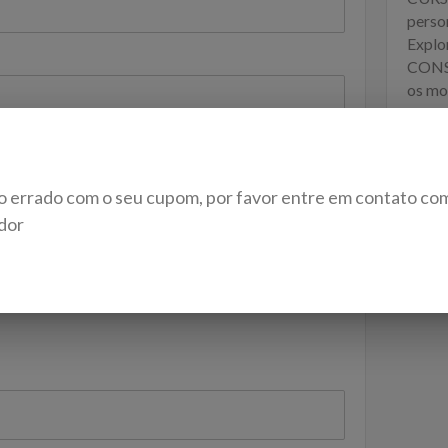
person
Explor
CONS
os mo
Dese
ARQU
Offer
o errado com o seu cupom, por favor entre em contato co
conta
dor
 will be kept confidential
 A PAYMENT METHOD