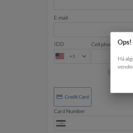
E-mail
Ops!
IDD
Cell phone
+1
Há alg
vende
Your data
SELECT
Credit Card
Card Number