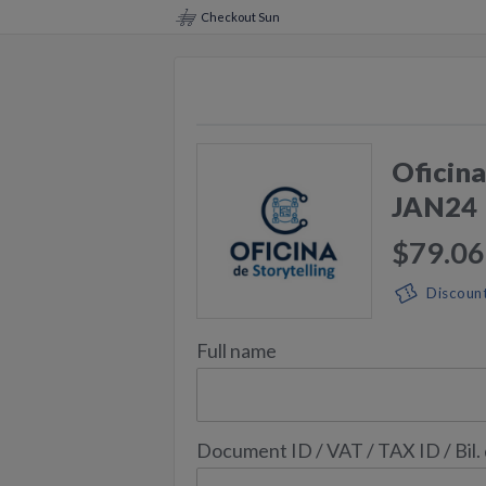
Checkout Sun
Oficina
JAN24
$79.06
Discoun
Full name
Document ID / VAT / TAX ID / Bil.