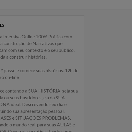
LS
na Imersiva Online 100% Prática com
na construção de Narrativas que
tam com seu contexto e o seu público.
a a construir histórias.
º passo e comece suas histórias. 12h de
ão on-line
e contando a SUA HISTÓRIA, seja sua
da ou seus bastidores, e a da SUA
NA ideal. Descrevendo seu dia e
ruindo sua apresentação pessoal.
 CASES e SITUAÇÕES PROBLEMAS,
ando o mundo real, para suas AULAS e
S. Construa narrativas tendo como