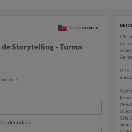
DETAI
Change country
Ofici
foco 
 de Storytelling - Turma
conec
Aprend
Dê o 1
imers
t coupon?
Comec
jorna
PERSO
const
Crie
 de Identidade
simul
CURSO