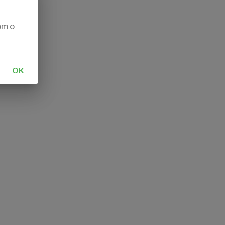
om o
OK