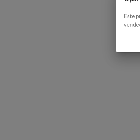
Este p
vende