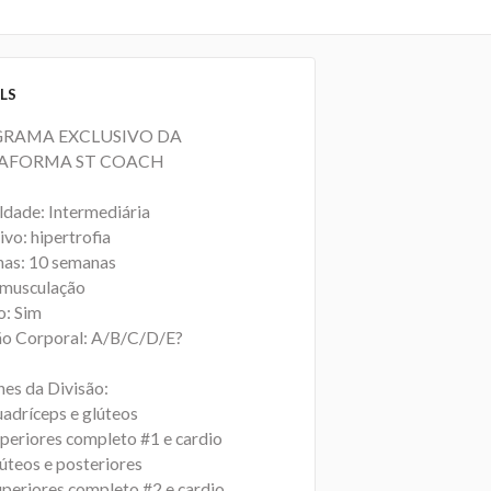
LS
RAMA EXCLUSIVO DA
AFORMA ST COACH
uldade: Intermediária
vo: hipertrofia
as: 10 semanas
 musculação
o: Sim
ão Corporal: A/B/C/D/E?
hes da Divisão:
uadríceps e glúteos
uperiores completo #1 e cardio
lúteos e posteriores
uperiores completo #2 e cardio