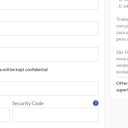
- E: i
Trein
com p
casa u
peso 
São 1
nova 
sendo 
 will be kept confidential
evolu
Offer
super
Security Code
?