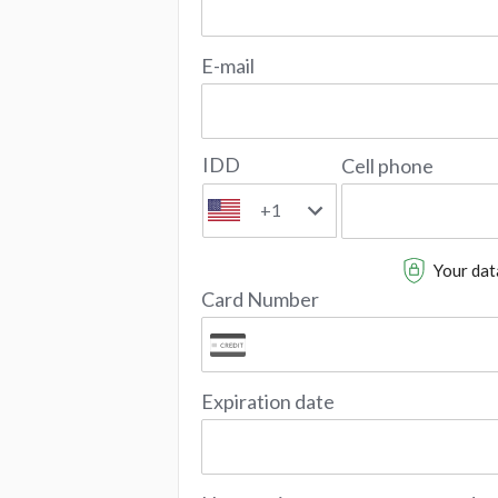
E-mail
IDD
Cell phone
+1
Your data
Card Number
Expiration date