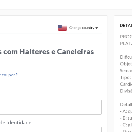
DETAI
Change country
PROG
PLAT
 com Halteres e Caneleiras
Dific
Objeti
Seman
t coupon?
Tipo:
Cardi
Divis
Detal
- A: q
- B: s
 de Identidade
- C: g
- D: s