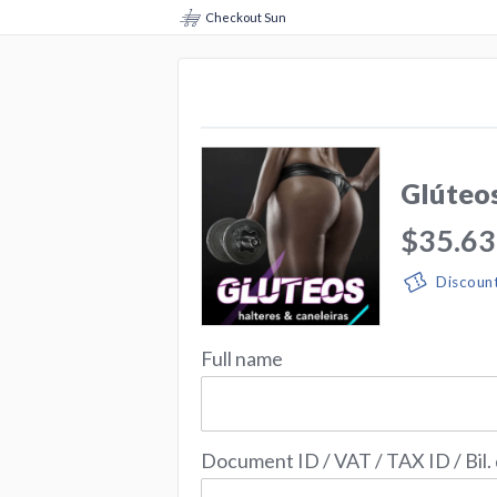
Checkout Sun
Glúteos
$35.63
Discoun
Full name
Document ID / VAT / TAX ID / Bil.