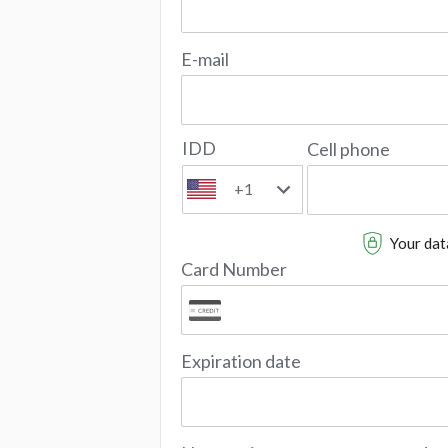
E-mail
IDD
Cell phone
+1
Your data
Card Number
Expiration date