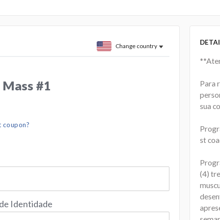
DETAI
Change country
**Ate
 Mass #1
Para 
perso
sua c
t coupon?
Progr
st coa
Progr
(4) t
muscu
desenv
 de Identidade
apres
seman