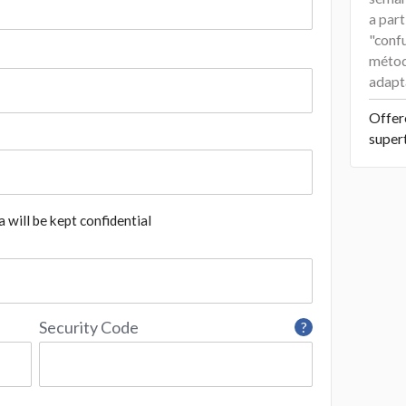
a par
"conf
métod
adapt
Offer
super
 will be kept confidential
Security Code
?