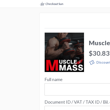
Checkout Sun
Muscle
$30.83
Discoun
Full name
Document ID / VAT / TAX ID / Bil.