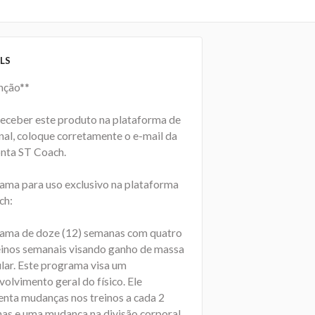
LS
nção**
receber este produto na plataforma de
nal, coloque corretamente o e-mail da
onta ST Coach.
ama para uso exclusivo na plataforma
ch:
ama de doze (12) semanas com quatro
reinos semanais visando ganho de massa
lar. Este programa visa um
olvimento geral do físico. Ele
enta mudanças nos treinos a cada 2
as e uma mudança na divisão corporal