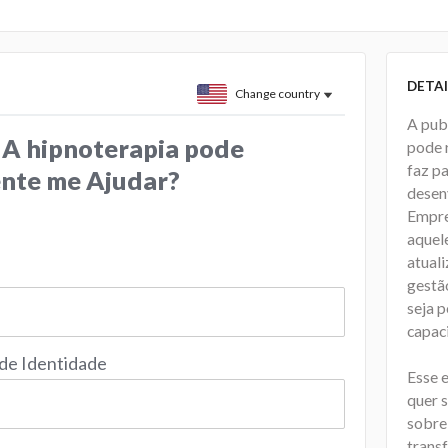
DETAI
Change country
A pub
 A hipnoterapia pode
pode 
faz p
nte me Ajudar?
desen
Empres
aquel
atual
gestã
seja p
capac
 de Identidade
Esse 
quer 
sobre
trans