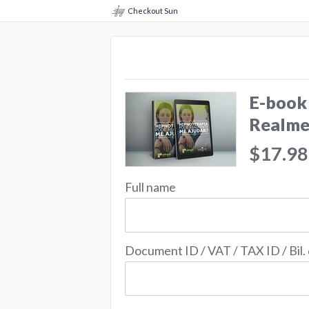
Checkout Sun
E-book
Realme
$17.98
Full name
Document ID / VAT / TAX ID / Bil.