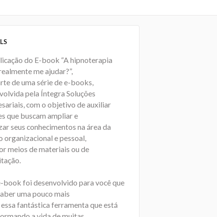
LS
licação do E-book “A hipnoterapia
realmente me ajudar?”,
arte de uma série de e-books,
volvida pela Íntegra Soluções
ariais, com o objetivo de auxiliar
es que buscam ampliar e
izar seus conhecimentos na área da
o organizacional e pessoal,
or meios de materiais ou de
itação.
e-book foi desenvolvido para você que
saber uma pouco mais
 essa fantástica ferramenta que está
formando a vida de muitas