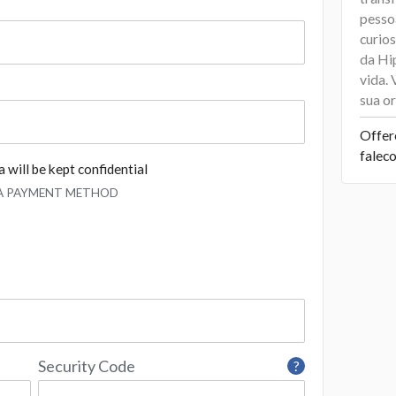
pesso
curio
da Hi
vida.
sua or
Offer
falec
 will be kept confidential
 A PAYMENT METHOD
Security Code
?