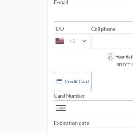
E-mail
IDD
Cell phone
+1
Your data
SELECT
Credit Card
Card Number
Expiration date