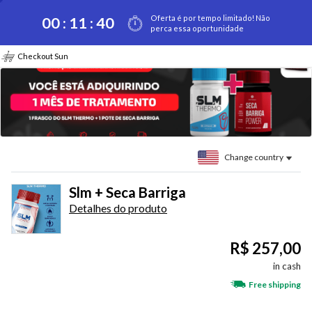
Oferta é por tempo limitado! Não
00 :
11
:
40
perca essa oportunidade
Checkout Sun
Change country
Slm + Seca Barriga
Detalhes do produto
R$ 257,00
in cash
Free shipping