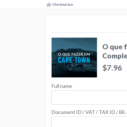
Checkout Sun
O que 
Comple
$7.96
Full name
Document ID / VAT / TAX ID / Bil.