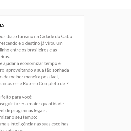
LS
pós dia, o turismo na Cidade do Cabo
rescendo e o destino já virou um
inho entre os brasileiros e as
eiras.
te ajudar a economizar tempo e
iro, aproveitando a sua tão sonhada
m da melhor maneira possível,
ramos esse Roteiro Completo de 7
i feito para você:
seguir fazer a maior quantidade
vel de programas legais;
mizar o seu tempo;
mais inteligência nas suas escolhas
te a viagem;