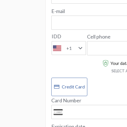
E-mail
IDD
Cell phone
+1
Your data
SELECT
Credit Card
Card Number
Expiration date