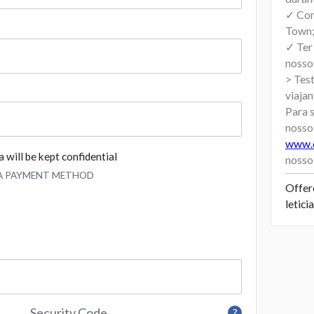
✓ Con
Town
✓ Ter
nosso
> Tes
viajan
Para 
nosso 
www.
 will be kept confidential
nosso
 A PAYMENT METHOD
Offer
letic
Security Code
?