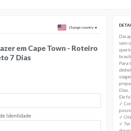
DETAI
Change country
Dia a
vem c
fazer em Cape Town - Roteiro
querid
to 7 Dias
brasil
Para 
dinhe
viage
prepa
Dias.
Ele fo
✓ Con
possí
 de Identidade
✓ Oti
✓ Ter 
duran