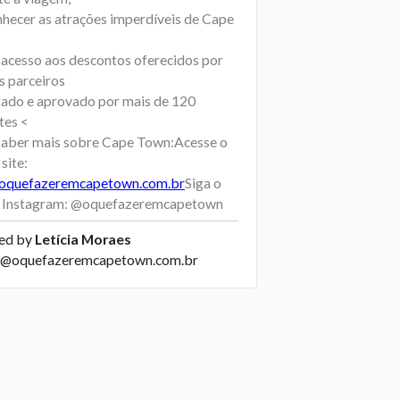
hecer as atrações imperdíveis de Cape
;
 acesso aos descontos oferecidos por
s parceiros
tado e aprovado por mais de 120
tes <
saber mais sobre Cape Town:Acesse o
site:
oquefazeremcapetown.com.br
Siga o
 Instagram: @oquefazeremcapetown
ed by
Letícia Moraes
ia@oquefazeremcapetown.com.br