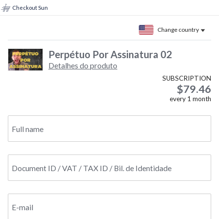
Checkout Sun
Change country
Perpétuo Por Assinatura 02
Detalhes do produto
SUBSCRIPTION
$79.46
every
1
month
Full name
Document ID / VAT / TAX ID / Bil. de Identidade
E-mail